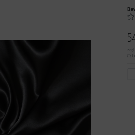
Be
5
zzgl
Li