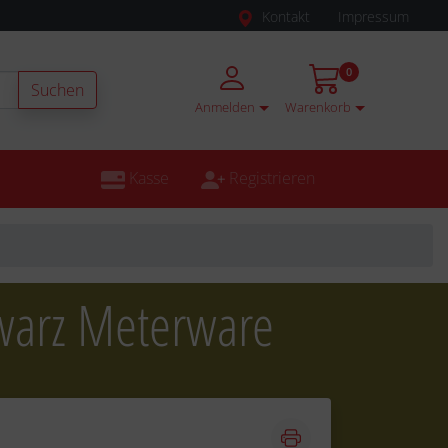
Kontakt
Impressum
0
Suchen
Anmelden
Warenkorb
Kasse
Registrieren
warz Meterware