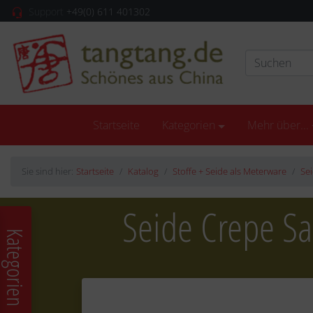
Support
+49(0) 611 401302
Startseite
Kategorien
Mehr über...
Sie sind hier:
Startseite
Katalog
Stoffe + Seide als Meterware
Sei
Seide Crepe S
Kategorien