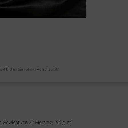
cht klicken Sie auf das Vorschaubild
2
ein Gewicht von 22 Momme - 96 g m