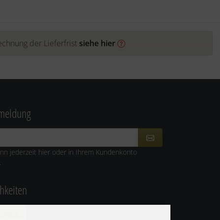
echnung der Lieferfrist
siehe hier
nmeldung
nn jederzeit hier oder in Ihrem Kundenkonto
.
hkeiten