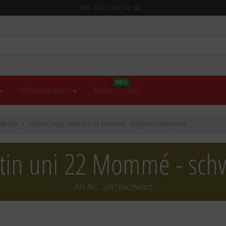
Seit 2005 für Sie da
NEU
Informationen
Neue Artikel
de uni
Seide Crepe Satin uni 22 Mommé - schwarz Meterware
atin uni 22 Mommé - sch
Art.Nr.:
SW18schwarz