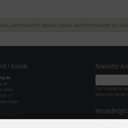
land. Lieferzeiten für andere Länder und Informationen zur Ber
ift / Kontakt
Newsletter-A
ng.de
ng.de
Der Newsletter ka
s Mohr
abbestellt werden
tstr. 37
Wiesbaden
Versandmöglic
angtang.de
ndland