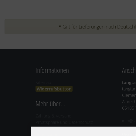
*
Gilt für Lieferungen nach Deutsch
Informationen
Anschr
Sitemap
tangta
Widerrufsbutton
tangta
Clemen
Mehr über...
Albrech
65185 
Zahlung & Versand
info@t
Privatsphäre und Datenschutz
Unsere AGB
Versa
Impressum