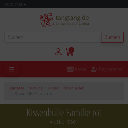
Nützliches
Suchen
0
Kasse
Registrieren
Startseite
Katalog
Kissen + Kissenhüllen
Kissenhülle Familie rot
Kissenhülle Familie rot
Art.Nr.:
KFA01