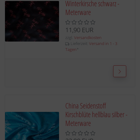
Winterkirsche schwarz -
Meterware
11,90 EUR
zzgl.
Versandkosten
Lieferzeit:
Versand in 1 - 3
Tagen
*
China Seidenstoff
Kirschblüte hellblau silber -
Meterware