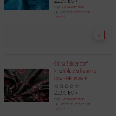
22,90 EUR
zzgl.
Versandkosten
Lieferzeit:
Versand in 1 - 3
Tagen
*
China Seidenstoff
Kirschblüte schwarz rot
rosa - Meterware
22,90 EUR
zzgl.
Versandkosten
Lieferzeit:
Versand in 1 - 3
Tagen
*