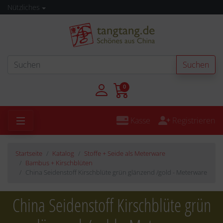
Nützliches
Suchen
0
Kasse
Registrieren
Startseite
Katalog
Stoffe + Seide als Meterware
Bambus + Kirschblüten
China Seidenstoff Kirschblüte grün glänzend /gold - Meterware
China Seidenstoff Kirschblüte grün