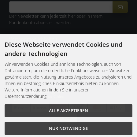
Der Newsletter kann jederzeit hier oder in Ihrem
Kundenkonto abbestellt werden.
Versandmöglichkeiten
Diese Webseite verwendet Cookies und
andere Technologien
Wir verwenden Cookies und ähnliche Technologien, auch von
Versand innerhalb Deutschlands
mit Deutsche Post / DHL
Drittanbietern, um die ordentliche Funktionsweise der Website zu
kostenlos
gewährleisten, die Nutzung unseres Angebotes zu analysieren und
Ihnen ein bestmögliches Einkaufserlebnis bieten zu können.
Weitere Informationen finden Sie in unserer
Datenschutzerklärung.
ALLE AKZEPTIEREN
Kundengruppe:
Gast
NUR NOTWENDIGE
© Copyright 2026 tangtang.de - Alle Rechte vorbehalten. | Template ©