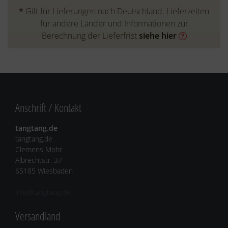
*
Gilt für Lieferungen nach Deutschland. Lieferzeiten
für andere Länder und Informationen zur
Berechnung der Lieferfrist
siehe hier
Anschrift / Kontakt
tangtang.de
tangtang.de
Clemens Mohr
Albrechtstr. 37
65185 Wiesbaden
info@tangtang.de
Versandland