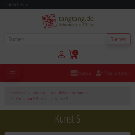
Nützliches
Suchen
0
Kasse
Registrieren
Startseite
Katalog
Rollbilder + Aquarelle
Kunst nach Format
Kunst S
Kunst S