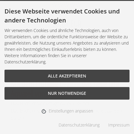
Diese Webseite verwendet Cookies und
andere Technologien
58,61 EUR
Wir verwenden Cookies und ähnliche Technologien, auch von
zzgl.
Versandkosten
Drittanbietern, um die ordentliche Funktionsweise der Website zu
Lieferzeit:
Versand in 1 - 3 Tagen
*
gewährleisten, die Nutzung unseres Angebotes zu analysieren und
Ihnen ein bestmögliches Einkaufserlebnis bieten zu können.
Weitere Informationen finden Sie in unserer
Datenschutzerklärung.
ALLE AKZEPTIEREN
Mit dem Frühling beginnt das neue Jahr
Aquarell von Zhang Xian
NUR NOTWENDIGE
Das Bildformat beträgt ca 39 x 39 cm
Das Endformat der Aquarelle dieser Serie ist ca. 55 x
Einstellungen anpassen
55 cm
Datenschutzerklärung
Impressum