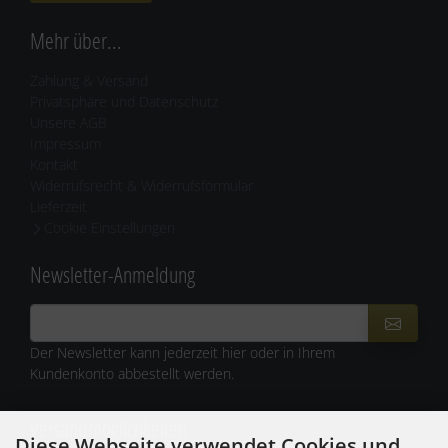
Mehr über...
Zahlung & Versand
Privatsphäre und Datenschutz
Unsere AGB
Impressum
Kontakt
Widerrufsrecht & Widerrufsformular
Lieferzeit
Cookie Einstellungen
Newsletter-Anmeldung
Der Newsletter kann jederzeit hier oder in Ihrem
Kundenkonto abbestellt werden.
Versandmöglichkeiten
Diese Webseite verwendet Cookies und