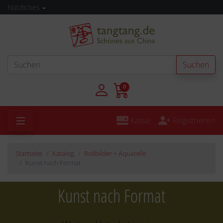
Nützliches
Suchen
0
Kasse
Registrieren
Startseite
Katalog
Rollbilder + Aquarelle
Kunst nach Format
Kunst nach Format