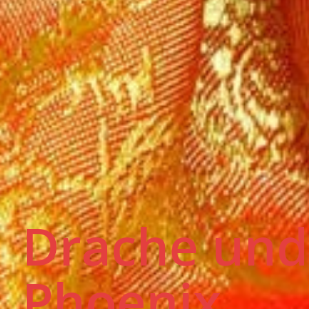
Drache und
Phoenix