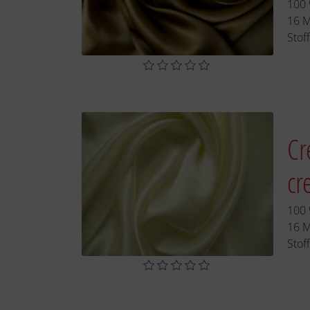
100 
16 
Stof
Cr
cr
100 
16 
Stof