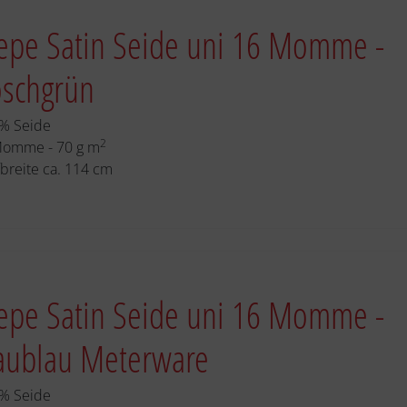
epe Satin Seide uni 16 Momme -
oschgrün
% Seide
2
Momme - 70 g m
fbreite ca. 114 cm
epe Satin Seide uni 16 Momme -
aublau Meterware
% Seide