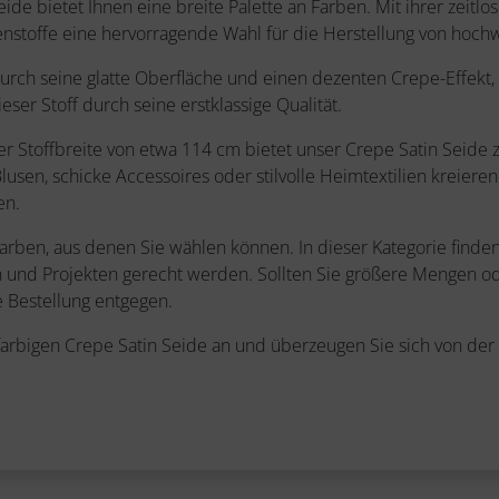
ide bietet Ihnen eine breite Palette an Farben. Mit ihrer zeitlo
stoffe eine hervorragende Wahl für die Herstellung von hochw
urch seine glatte Oberfläche und einen dezenten Crepe-Effekt, d
eser Stoff durch seine erstklassige Qualität.
toffbreite von etwa 114 cm bietet unser Crepe Satin Seide za
Blusen, schicke Accessoires oder stilvolle Heimtextilien kreiere
en.
Farben, aus denen Sie wählen können. In dieser Kategorie find
en und Projekten gerecht werden. Sollten Sie größere Mengen od
 Bestellung entgegen.
rbigen Crepe Satin Seide an und überzeugen Sie sich von der Qu