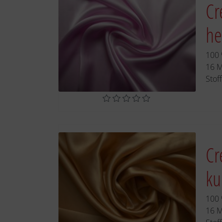
Cr
he
100 
16 
Stof
Cr
ku
100 
16 