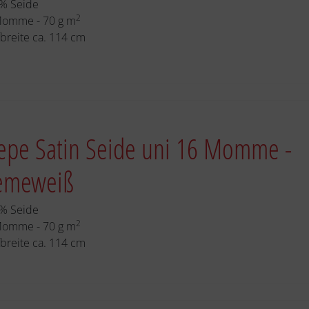
% Seide
2
Momme - 70 g m
fbreite ca. 114 cm
epe Satin Seide uni 16 Momme -
emeweiß
% Seide
2
Momme - 70 g m
fbreite ca. 114 cm