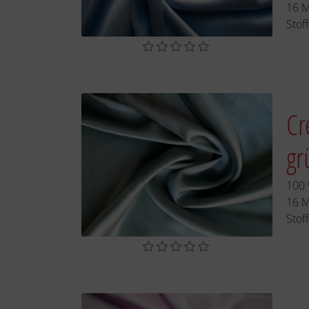
16 
Stof
Cr
gr
100 
16 
Stof