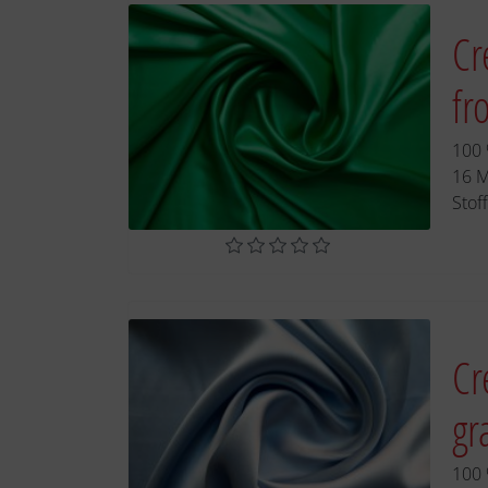
Cr
fr
100 
16 
Stof
Cr
gr
100 