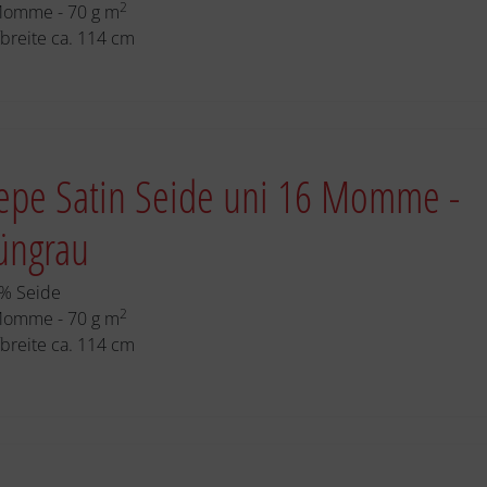
2
Momme - 70 g m
fbreite ca. 114 cm
epe Satin Seide uni 16 Momme -
üngrau
% Seide
2
Momme - 70 g m
fbreite ca. 114 cm