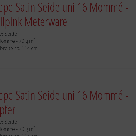
epe Satin Seide uni 16 Mommé -
llpink Meterware
% Seide
2
Momme - 70 g m
fbreite ca. 114 cm
epe Satin Seide uni 16 Mommé -
pfer
% Seide
2
Momme - 70 g m