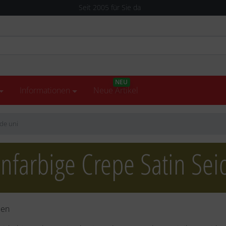
Versandkostenfreie Lieferung in Deutschland
NEU
Informationen
Neue Artikel
de uni
infarbige Crepe Satin Sei
ben