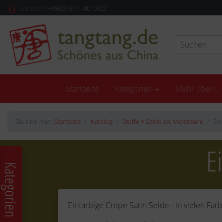
Support
+49(0) 611 401302
Startseite
Kategorien
Mehr über...
Sie sind hier:
Startseite
Katalog
Stoffe + Seide als Meterware
Sei
E
Kategorien
Einfarbige Crepe Satin Seide - in vielen Far